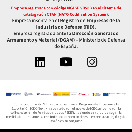
Empresa registrada con
código NCAGE 9BS0B
en el sistema de
catalogación OTAN
(NATO Codification System).
Empresa inscrita en el
Registro de Empresas de la
Industria de Defensa (RID).
Empresa registrada ante la
Dirección General de
Armamento y Material (DGAM)
– Ministerio de Defensa
de España.
Comercial Torrents, S.L. ha participado en el Programa de Iniciación a la
Exportación ICEX-Next, y ha contado con el apoyo de ICEX, así como con la
cofinanciación de Fondos europeos FEDER, habiendo contribuido según la
medida de los mismos, al crecimiento económico de esta empresa, su región y de
España en su conjunto.