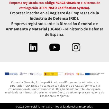
Empresa registrada con
código NCAGE 9BS0B
en el sistema de
catalogación OTAN
(NATO Codification System).
Empresa inscrita en el
Registro de Empresas de la
Industria de Defensa (RID).
Empresa registrada ante la
Dirección General de
Armamento y Material (DGAM)
– Ministerio de Defensa
de España.
Comercial Torrents, S.L. ha participado en el Programa de Iniciación a la
Exportación ICEX-Next, y ha contado con el apoyo de ICEX, así como con la
cofinanciación de Fondos europeos FEDER, habiendo contribuido según la
medida de los mismos, al crecimiento económico de esta empresa, su región y de
España en su conjunto.
© 2026 Comercial Torrents S.L. – Todos los derechos reservados.